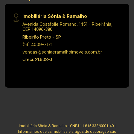
valores, dados e disponibilidade de meus
imóveis, sem aviso prévio.
Imobiliária Sônia & Ramalho
Avenida Costábile Romano, 1451 - Ribeirânia,
CEP:
14096-380
Ribeirão Preto - SP
(16) 4009-7171
vendas@soniaeramalhoimoveis.com.br
Creci: 21.608-J
Imobiliária Sônia & Ramalho - CNPJ 11.815.332/0001-40 |
Informamos que as mobílias e artigos de decoração são