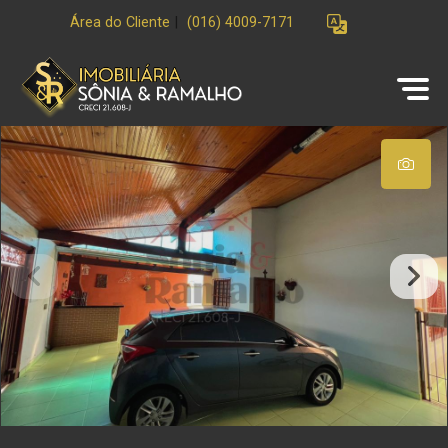
Área do Cliente
|
(016) 4009-7171