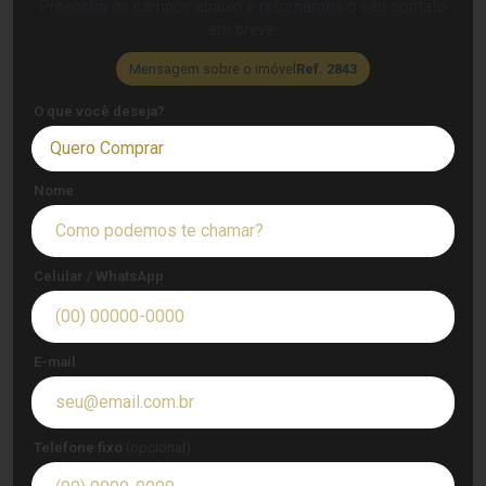
Preencha os campos abaixo e retornamos o seu contato
em breve.
Mensagem sobre o imóvel
Ref. 2843
O que você deseja?
Quero Comprar
Nome
Celular / WhatsApp
E-mail
Telefone fixo
(opcional)