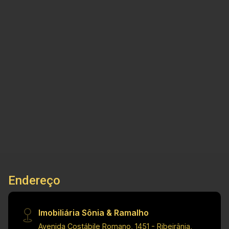
Jardim Antártica - Ribeirão Preto/SP
Imobiliária Sônia & Ramalho - Para além de
negócios imobiliários, tradição, inovação e
exclusividade! Cód.: V32464 Principais
informações do imóvel: Casa principal - 3
quartos (1 suite) - 2 banheiros - Sala - Copa -
5
3
4
437m²
Cozinha - Lavanderia - Garagem coberta para 3
Dorm.
Banho
Garagens
Terreno
carros - Quintal todo em piso anti-derrapante.
Segunda casa - Sala - Cozinha - 1 banheiro - 2
quartos - Garagem coberta - Área de lavanderia -
Portão eletrônico Dimensões: - 437,37 m² área
terreno - 231,04 m² área construída
Investimento de Venda: R$ 799.000,00 Obs.: a
imobiliária se reserva o direito de alterar
Endereço
qualquer informação referente a valores, dados
e disponibilidade de seus imóveis, sem aviso
prévio.
Imobiliária Sônia & Ramalho
Avenida Costábile Romano, 1451 - Ribeirânia,