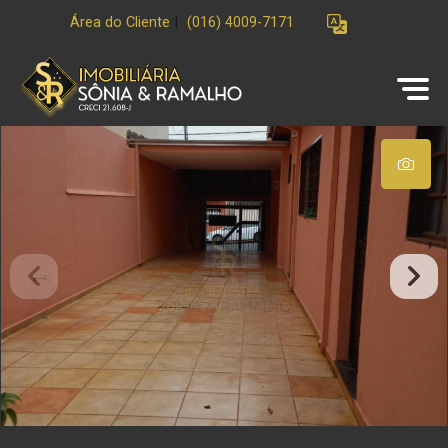
Área do Cliente
|
(016) 4009-7171