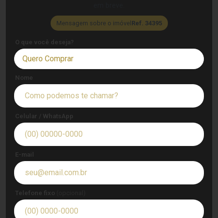
em breve.
Mensagem sobre o imóvel
Ref. 34395
O que você deseja?
Quero Comprar
Nome
Celular / WhatsApp
E-mail
Telefone fixo
(opcional)