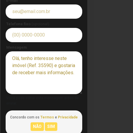
E-mail
Telefone fixo
(opcional)
Mensagem
Você pode editar esta mensagem antes de
enviar.
Concordo com os
Termos
e
Privacidade