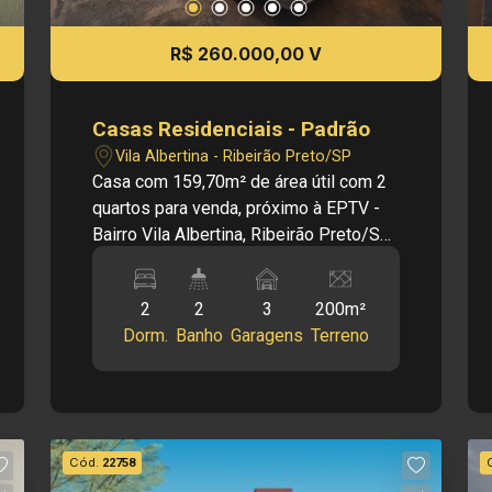
R$ 260.000,00 V
Casas Residenciais - Padrão
Vila Albertina - Ribeirão Preto/SP
Casa com 159,70m² de área útil com 2
quartos para venda, próximo à EPTV -
Bairro Vila Albertina, Ribeirão Preto/SP.
A região oferece fácil acesso ao centro
da cidade, ampla variedade de
2
2
3
200m²
serviços, escolas, mercados e
Dorm.
Banho
Garagens
Terreno
transporte público. Principais
informações do imóvel: - Casa padrão -
Bairro Vila Albertina - Sala de estar -
Cozinha planejada - 02 quartos com
preparo para 1 suite - 02 Banheiros -
Cód.
22758
Área de serviço - Área de churrasco -