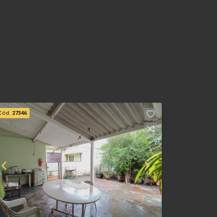
Cód.
27346