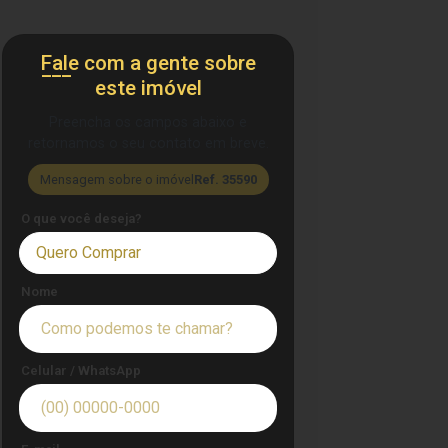
Fale com a gente sobre
este imóvel
Preencha os campos abaixo e
retornamos o seu contato em breve.
Mensagem sobre o imóvel
Ref. 35590
O que você deseja?
Quero Comprar
Nome
Celular / WhatsApp