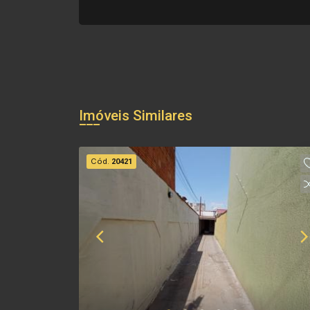
Imóveis Similares
Cód.
20421