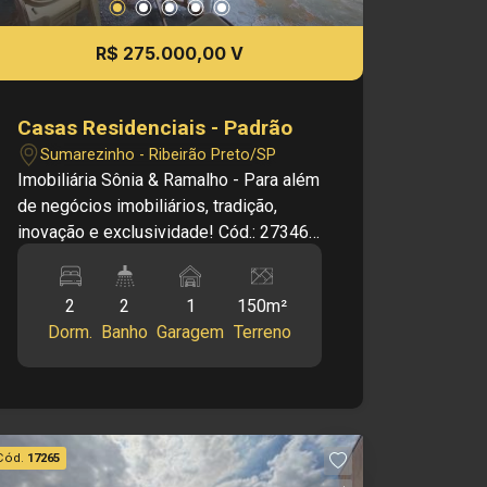
R$ 275.000,00 V
Casas Residenciais - Padrão
Sumarezinho - Ribeirão Preto/SP
Imobiliária Sônia & Ramalho - Para além
de negócios imobiliários, tradição,
inovação e exclusividade! Cód.: 27346
Principais informações do imóvel: -
Sala - Banheiro social - Copa - Cozinha
2
2
1
150m²
- 2 dormitórios - Área de serviço - 1
Dorm.
Banho
Garagem
Terreno
vaga de garagem Informações bônus: -
Pomar - Banheiro externo - Amplo
quintal Dimensões: - 150,00 m² área
terreno - 96,94 m² área construída
Investimento de Venda: R$ 275.000,00
Cód.
17265
Obs.: a imobiliária se reserva o direito