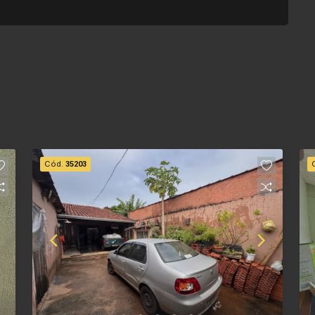
Cód.
35203