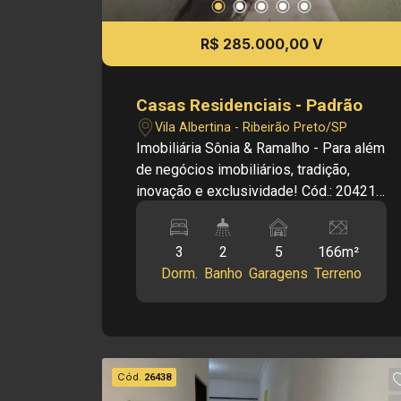
R$ 285.000,00 V
Casas Residenciais - Padrão
Vila Albertina - Ribeirão Preto/SP
Imobiliária Sônia & Ramalho - Para além
de negócios imobiliários, tradição,
inovação e exclusividade! Cód.: 20421
Principais informações do imóvel: - 3
dormitórios - Sala de estar - Cozinha -
3
2
5
166m²
2 banheiros sociais - Lavanderia - 5
Dorm.
Banho
Garagens
Terreno
vagas de garagem Informações bônus:
- Próximo de restaurantes, padarias,
escolas e supermercados. Dimensões:
- 166 m² de área terreno - 112,80 m²
área construída Investimento de Venda:
Cód.
26438
R$ 285.000,00 Obs.: a imobiliária se