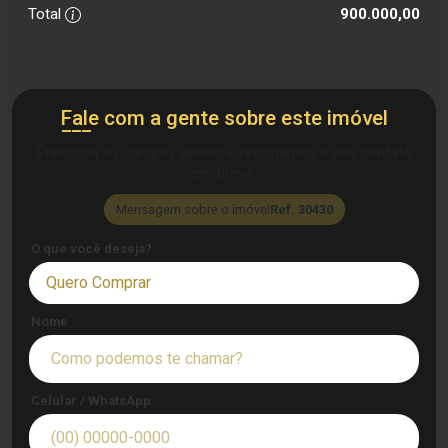
Total
900.000,00
Fale com a gente sobre este imóvel
Preencha os campos abaixo e retornamos o seu contato
em breve.
Mensagem sobre o imóvel
Ref. 30430
O que você deseja?
Quero Comprar
Nome
Celular / WhatsApp