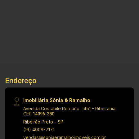
informações do imóvel: - Casa padrão com
salão comercial - Bairro Planalto Verde - Sala de
2
2
4
207m²
TV - Cozinha - 02 dormitórios - 01 suíte - 01
Dorm.
Banho
Garagens
Terreno
banheiro social - Área de serviço - Amplo quintal
- Área de churrasco - 04 vagas de garagem
Dimensões: - Área Terreno: 207,03m² - Área
construída: 177,36m² Localização privilegiada: -
Fácil acesso a supermercados, restaurantes,
escolas e comércios da cidade Investimento de
Venda: R$ 347.000,00 Obs: A imobiliária se
Endereço
reserva ao direito de alterar qualquer informação
referente aos valores, dados e disponibilidade
de seus imóveis, sem aviso prévio.
Imobiliária Sônia & Ramalho
Avenida Costábile Romano, 1451 - Ribeirânia,
CEP:
14096-380
Ribeirão Preto - SP
(16) 4009-7171
vendas@soniaeramalhoimoveis.com.br