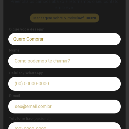
Preencha os campos abaixo e retornamos o seu contato
em breve.
Mensagem sobre o imóvel
Ref. 30328
O que você deseja?
Quero Comprar
Nome
Celular / WhatsApp
E-mail
Telefone fixo
(opcional)