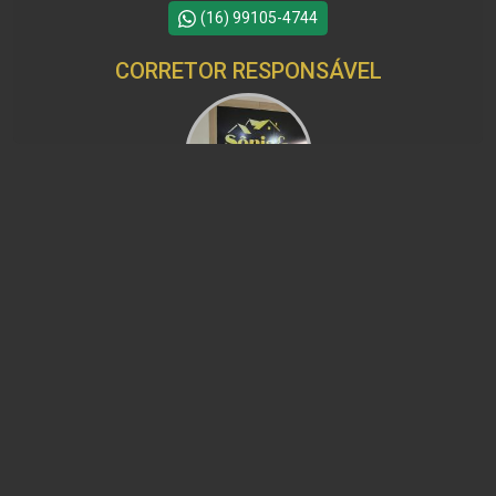
(16) 99105-4744
CORRETOR RESPONSÁVEL
Claudio Adriano
CRECI 313439 - Venda
(16) 98215-7622