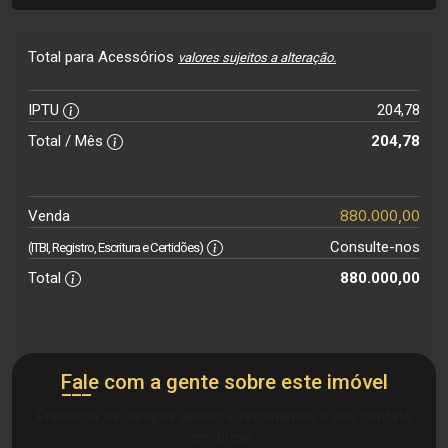
Total para Acessórios
valores sujeitos a alteração.
IPTU
204,78
Total / Mês
204,78
880.000,00
Venda
Consulte-nos
(ITBI, Registro, Escritura e Certidões)
Total
880.000,00
Fale com a gente sobre este imóvel
Preencha os campos abaixo e retornamos o seu contato
em breve.