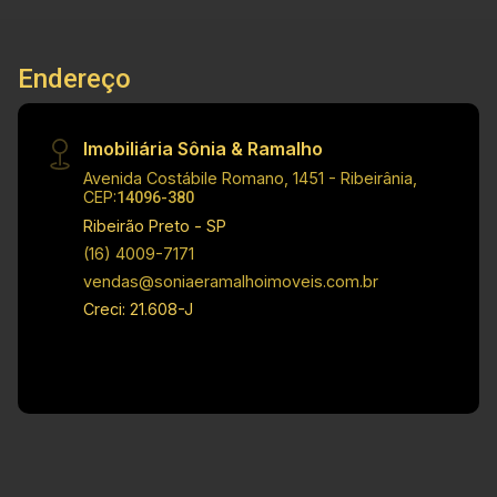
Jacuzzi - Imóvel nas imediações de
Supermercado e Farmácia. Investimento de
Venda: R$ 1.000.000,00 Obs.: a imobiliária se
Endereço
reserva o direito de alterar qualquer informação
referente a valores, dados e disponibilidade de
seus imóveis, sem aviso prévio.
Imobiliária Sônia & Ramalho
Avenida Costábile Romano, 1451 - Ribeirânia,
CEP:
14096-380
Ribeirão Preto - SP
(16) 4009-7171
vendas@soniaeramalhoimoveis.com.br
Creci: 21.608-J