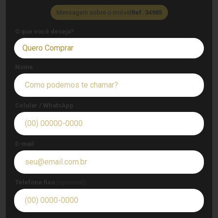
Mensagem sobre o imóvel
Ref. 34985
O que você deseja?
Quero Comprar
Nome
Celular / WhatsApp
E-mail
Telefone fixo
(opcional)