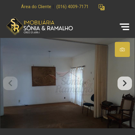
Área do Cliente
|
(016) 4009-7171