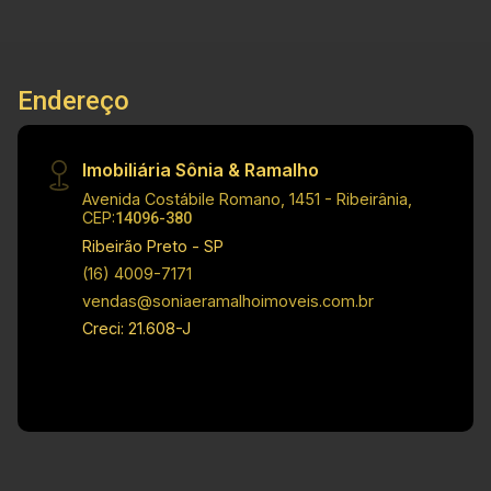
praça, sem vizinho de frente, vale a pena
conferir. Visite nosso site e veja mais opções:
www.soniaeramalhoimoveis.com.br
Endereço
Imobiliária Sônia & Ramalho
Avenida Costábile Romano, 1451 - Ribeirânia,
CEP:
14096-380
Ribeirão Preto - SP
(16) 4009-7171
vendas@soniaeramalhoimoveis.com.br
Creci: 21.608-J