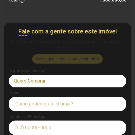
Total
1.000.000,00
Fale com a gente sobre este imóvel
Preencha os campos abaixo e retornamos o seu contato
em breve.
Mensagem sobre o imóvel
Ref. 9913
O que você deseja?
Quero Comprar
Nome
Celular / WhatsApp