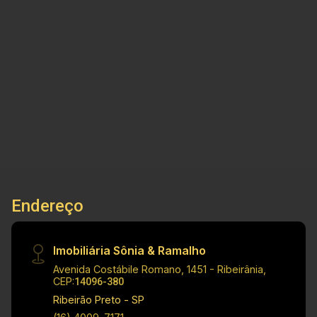
Ipiranga, próximo de restaurantes,
supermercados e escola. Contendo 3
dormitórios sendo um com suíte, sala de estar,
sala de jantar, cozinha, banheiro social,
3
3
4
257m²
lavanderia, área de churrasco, escritório e 04
Dorm.
Banho
Garagens
Const.
vagas de garagem. Visite nosso site e veja mais
opções: www.soniaeramalhoimoveis.com.br
Whats pp Venda: 16 99963 7700 Medidas: Área
Terreno: 262.00 m² Área Edificação Principal:
226.39 m² Área Complementar: 31.66 m²
Endereço
Imobiliária Sônia & Ramalho
Avenida Costábile Romano, 1451 - Ribeirânia,
CEP:
14096-380
Ribeirão Preto - SP