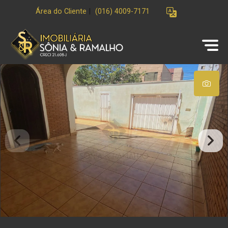
Área do Cliente
|
(016) 4009-7171