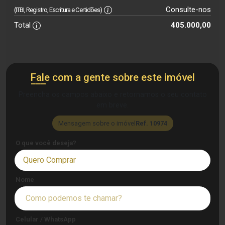
Consulte-nos
(ITBI, Registro, Escritura e Certidões)
Total
405.000,00
Fale com a gente sobre este imóvel
Preencha os campos abaixo e retornamos o seu contato
em breve.
Mensagem sobre o imóvel
Ref. 10974
O que você deseja?
Quero Comprar
Nome
Celular / WhatsApp