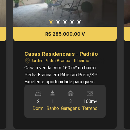
R$ 285.000,00 V
Casas Residenciais - Padrão
Jardim Pedra Branca - Ribeirão
Preto/SP
Casa à venda com 160 m² no bairro
Pedra Branca em Ribeirão Preto/SP
Excelente oportunidade para quem
busca um imóvel pronto para morar,
com excelente acabamento, ambientes
2
1
3
160m²
amplos e uma área de lazer para reunir
Dorm.
Banho
Garagens
Terreno
a família e os amigos. Recém-
reformada, a casa conta com telhado,
calhas e pintura novos, oferecendo