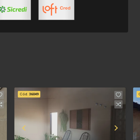
Cód.
36049