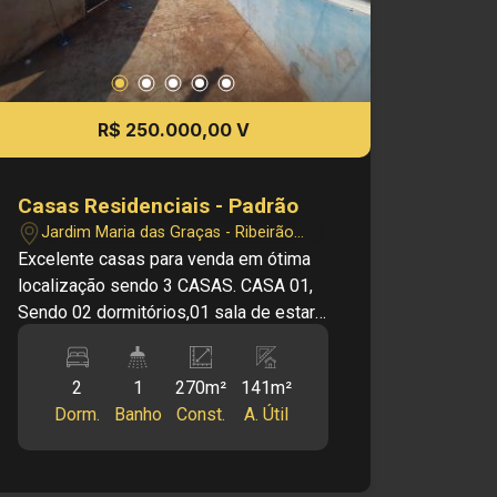
R$ 250.000,00 V
Casas Residenciais - Padrão
Jardim Maria das Graças - Ribeirão
Preto/SP
Excelente casas para venda em ótima
localização sendo 3 CASAS. CASA 01,
Sendo 02 dormitórios,01 sala de estar,
01 banheiro social,01 cozinha,01 área
social, e 01 vaga na garagem. CASA 02,
2
1
270m²
141m²
Sendo 01 dormitórios, 01 sala de estar,
Dorm.
Banho
Const.
A. Útil
01 banheiro social, e 01 vaga na
garagem. CASA 03, Sendo 01
dormitório grande, 01 cozinha ampla, 01