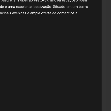
e Alegre, em Ribeirão Preto/SP. Imóvel espaçoso, ideal
ade e uma excelente localização. Situado em um bairro
rincipais avenidas e ampla oferta de comércios e