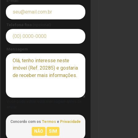
E-mail
Telefone fixo
(opcional)
Mensagem
Você pode editar esta mensagem antes de
enviar.
Concordo com os
Termos
e
Privacidade