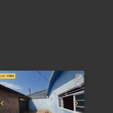
Cód.
17432