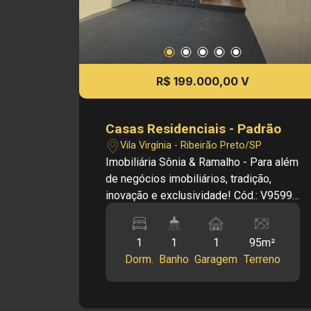
R$ 199.000,00 V
Casas Residenciais - Padrão
Vila Virgínia - Ribeirão Preto/SP
Imobiliária Sônia & Ramalho - Para além
de negócios imobiliários, tradição,
inovação e exclusividade! Cód.: V9599
Principais Informações do Imóvel: -
Casa Térrea - Bairro Vila Virgínia - Sala -
1
1
1
95m²
Cozinha - 01 Dormitório - 01 Banheiro
Dorm.
Banho
Garagem
Terreno
Social - Área de Serviço - 01 Vaga de
Garagem Dimensões: - 94,50 m² de
Área Terreno - 49,73 m² de Área