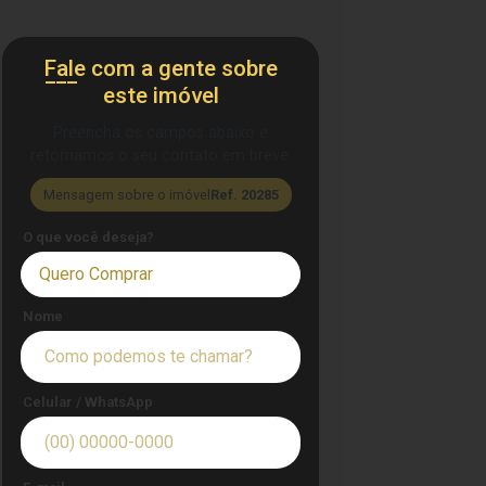
Fale com a gente sobre
este imóvel
Preencha os campos abaixo e
retornamos o seu contato em breve.
Mensagem sobre o imóvel
Ref. 20285
O que você deseja?
Quero Comprar
Nome
Celular / WhatsApp