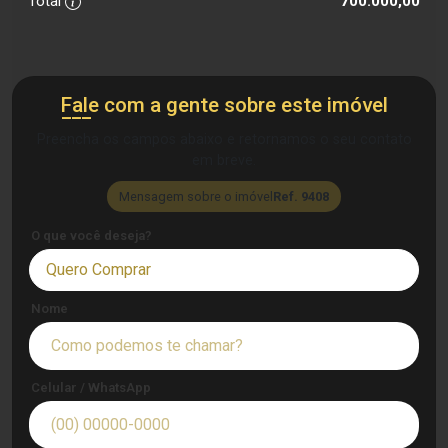
Total
700.000,00
Fale com a gente sobre este imóvel
Preencha os campos abaixo e retornamos o seu contato
em breve.
Mensagem sobre o imóvel
Ref. 9408
O que você deseja?
Quero Comprar
Nome
Celular / WhatsApp