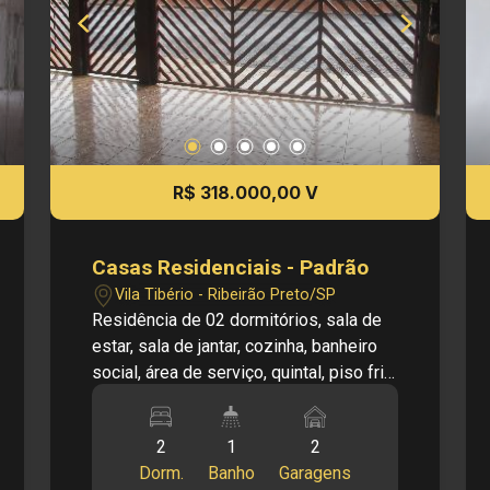
direito de alterar qualquer informação
referente aos valores, dados e
disponibilidade de meus imóveis, sem
aviso prévio.
R$ 318.000,00 V
Casas Residenciais - Padrão
Vila Tibério - Ribeirão Preto/SP
Residência de 02 dormitórios, sala de
estar, sala de jantar, cozinha, banheiro
social, área de serviço, quintal, piso frio,
02 vagas de garagem cobertas. Edícula
com 02 dormitórios, sala, cozinha,
2
1
2
banheiro e quintal. Estuda proposta.
Dorm.
Banho
Garagens