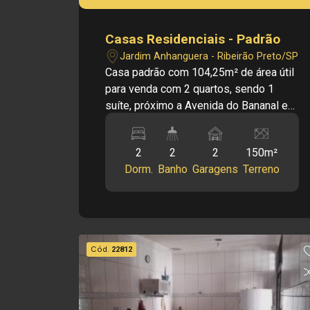
Casas Residenciais - Padrão
Jardim Anhanguera - Ribeirão Preto/SP
Casa padrão com 104,25m² de área útil
para venda com 2 quartos, sendo 1
suíte, próximo a Avenida do Bananal e
Rua João Bim, no Jardim Anhanguera,
em Ribeirão Preto/SP. Excelente casa
2
2
2
150m²
em ótima localização, oferece
Dorm.
Banho
Garagens
Terreno
segurança e conforto. Fácil acesso a
supermercados, restaurantes, escolas
e comércios da cidade Principais
informações do imóvel: - Casa padrão -
Bairro Jardim Anhanguera - Sala -
Cód.
22812
Cozinha - 02 Quartos - 01 suíte - Área
de serviço - Quintal - 02 Vagas de
garagem Informações bônus: - Portas e
Janelas em alumínio em fino