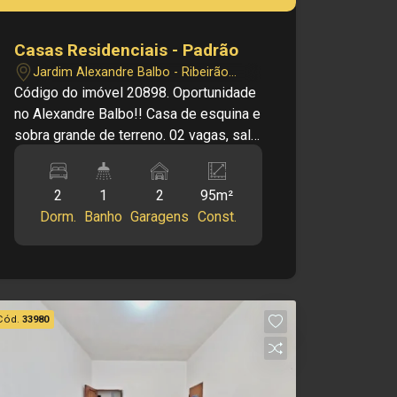
Casas Residenciais - Padrão
Jardim Alexandre Balbo - Ribeirão
Preto/SP
Código do imóvel 20898. Oportunidade
no Alexandre Balbo!! Casa de esquina e
sobra grande de terreno. 02 vagas, sala
de estar, 2 dormitórios cozinha, quintal
e amplo terreno para esquina com
2
1
2
95m²
avenida. Grande potencial para
Dorm.
Banho
Garagens
Const.
comercio. Estuda proposta. WhatsApp
24 Hrs 16 99963 7700 Área Terreno:
345.68 m² Área Edificação Principal:
50.31 m² Área Complementar: 45.82 m²
Cód.
33980