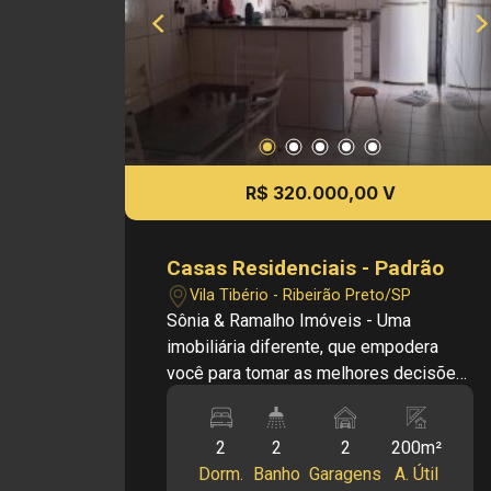
acabamento. - Porcelanato padrão -
Telhado metálico com telhas feitas sob
medida, à prova de vazamentos -
Grafiato - Ótimo acabamento - Garagem
fechada com portão basculante
Dimensões: - Área Terreno: 150,00m² -
Área Construída: 104,25m²
R$ 320.000,00 V
Investimento de Venda: R$ 570.000,00
Cód.: V34820 Imobiliária Sônia &
Ramalho. Para além de negócios
Casas Residenciais - Padrão
imobiliários, tradição, inovação e
Vila Tibério - Ribeirão Preto/SP
exclusividade! Obs: A imobiliária se
Sônia & Ramalho Imóveis - Uma
reserva ao direito de alterar qualquer
imobiliária diferente, que empodera
informação referente aos valores,
você para tomar as melhores decisões.
dados e disponibilidade de seus
;) Código do Imóvel: 22812 Casa térrea
imóveis, sem aviso prévio.
no bairro Vila tiberio. Imagine os
2
2
2
200m²
benefícios de investir e/ou morar num
Dorm.
Banho
Garagens
A. Útil
imóvel que possui 2 dormitórios, 2