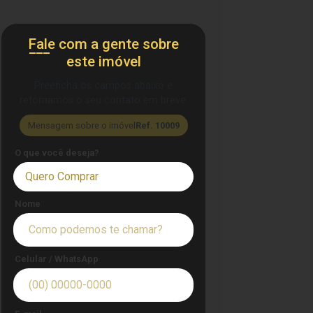
Fale com a gente sobre
este imóvel
Preencha os campos abaixo e
retornamos o seu contato em breve.
Mensagem sobre o imóvel
Ref. 10009
O que você deseja?
Quero Comprar
Nome
Celular / WhatsApp