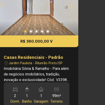
R$ 360.000,00 V
Casas Residenciais - Padrão
Jardim Paulista - Ribeirão Preto/SP
Imobiliária Sônia & Ramalho - Para além
de negócios imobiliários, tradição,
inovação e exclusividade! Cód.: V33980
Principais informações do imóvel: -
Casa Padrão - Bairro Jardim Paulista -
2
1
1
99m²
Sala - Cozinha - Copa - 02 Dormitórios -
Dorm.
Banho
Garagem
Terreno
01 Banheiro - Área de Serviço - 0 Vaga