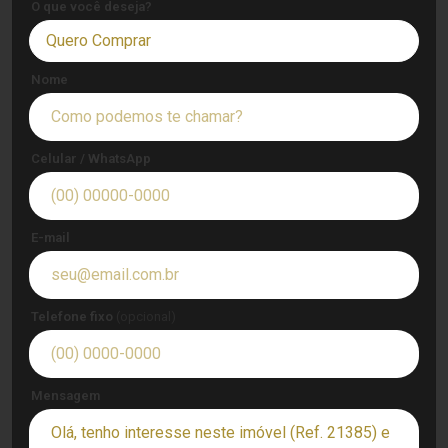
O que você deseja?
Quero Comprar
Nome
Celular / WhatsApp
E-mail
Telefone fixo
(opcional)
Mensagem