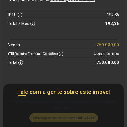
IPTU
192,36
Total / Mês
192,36
750.000,00
Venda
Consulte-nos
(ITBI, Registro, Escritura e Certidões)
Total
750.000,00
Fale com a gente sobre este imóvel
Preencha os campos abaixo e retornamos o seu contato
em breve.
Mensagem sobre o imóvel
Ref. 21385