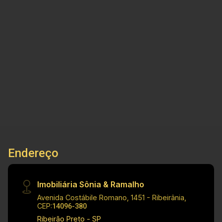
Imobiliária Sônia & Ramalho - Para além de
negócios imobiliários, tradição, inovação e
exclusividade! Cód.: V32883 Principais
Informações do Imóvel: - Salão Comercial -
Bairro Ipiranga - Salão Amplo - 01 Banheiro -
3
213m²
200m²
Apartamento Padrão - Sala Ampla - Cozinha - 02
Banho
Terreno
A. Útil
Dormitórios - 01 Banheiro - Sacada - Área de
Serviço - Segundo Apartamento - Sala Ampla -
Cozinha - 02 Dormitórios - 01 Bainheiro - Área
de Churrasco - Área de Serviço Dimensões: -
212,50 m² de Área Terreno - 387,31 m² de Área
Construída Informações Bônus: - Armários - Box
Endereço
Blindex - Imóvel nas imediações de avenidas,
escolas e supermercados Investimento de
IPTU: R$ 198,55 Investimento de Venda: R$
Imobiliária Sônia & Ramalho
900.000,00 Obs.: a imobiliária se reserva o
Avenida Costábile Romano, 1451 - Ribeirânia,
direito de alterar qualquer informação referente
CEP:
14096-380
a valores, dados e disponibilidade de seus
Ribeirão Preto - SP