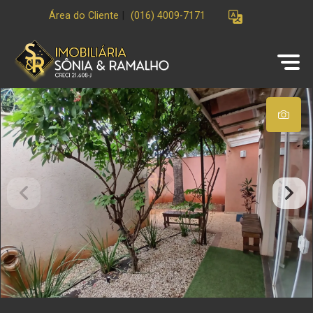
Área do Cliente
|
(016) 4009-7171