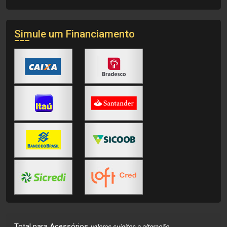
Simule um Financiamento
Total para Acessórios
valores sujeitos a alteração.