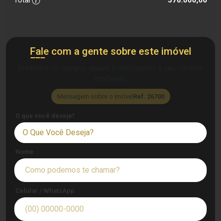
Total
576.000,00
Fale com a gente sobre este imóvel
Preencha os campos abaixo e retornamos o seu contato
em breve.
Mensagem sobre o imóvel
Ref. 26700
O que você deseja?
O Que Você Deseja?
Nome
Celular / WhatsApp