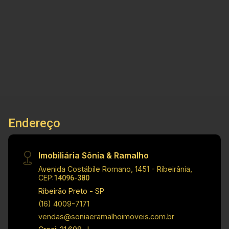
sala 2 ambientes, cozinha, 1 banheiro social
com box blindex, área de serviço e 3 vagas na
2
1
3
250m²
garagem. Visite nosso site e veja mais opções:
Dorm.
Banho
Garagens
Terreno
www.soniaeramalhoimoveis.com.br WhatsApp
locação :16 99645-9847 ou 16 97401-8368
WhatsApp vendas: (16) 99127-7045 ? Corretor
Jonathan Medidas: Área Útil: 250,00m² Área
Construída: 157,59m²
Endereço
Imobiliária Sônia & Ramalho
Avenida Costábile Romano, 1451 - Ribeirânia,
CEP:
14096-380
Ribeirão Preto - SP
(16) 4009-7171
vendas@soniaeramalhoimoveis.com.br