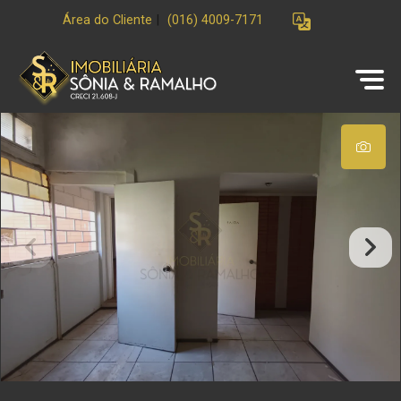
Área do Cliente
|
(016) 4009-7171