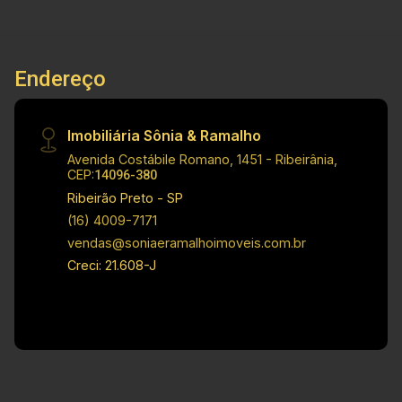
construída: 3392 m²
Endereço
Imobiliária Sônia & Ramalho
Avenida Costábile Romano, 1451 - Ribeirânia,
CEP:
14096-380
Ribeirão Preto - SP
(16) 4009-7171
vendas@soniaeramalhoimoveis.com.br
Creci: 21.608-J