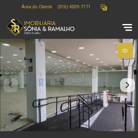
Área do Cliente
|
(016) 4009-7171