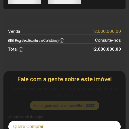
12.000.000,00
Venda
Consulte-nos
(ITBI, Registro, Escritura e Certidões)
Total
12.000.000,00
Fale com a gente sobre este imóvel
Preencha os campos abaixo e retornamos o seu contato
em breve.
Mensagem sobre o imóvel
Ref. 22221
O que você deseja?
Quero Comprar