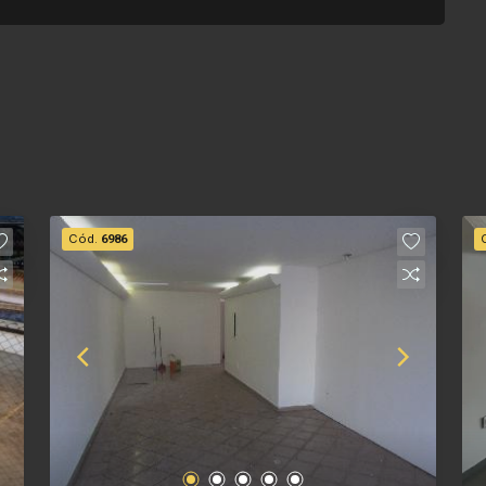
Cód.
6986