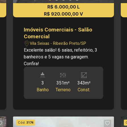
R$ 6.000,00 L
R$ 920.000,00 V
Imóveis Comerciais - Salão
Comercial
Vila Seixas - Ribeirão Preto/SP
Excelente salão! 6 salas, refeitório, 3
banheiros e 5 vagas na garagem.
Confira!
3
351m²
343m²
Banho
Terreno
Const.
Cód.
3174