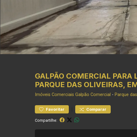
GALPÃO COMERCIAL PARA 
PARQUE DAS OLIVEIRAS, E
Imóveis Comerciais
Galpão Comercial
-
Parque das 
|
Favoritar
Comparar
Compartilhe: