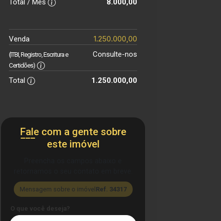
Total / Mês
8.000,00
1.250.000,00
Venda
Consulte-nos
(ITBI, Registro, Escritura e
Certidões)
Total
1.250.000,00
Fale com a gente sobre
este imóvel
Preencha os campos abaixo e
retornamos o seu contato em breve.
Mensagem sobre o imóvel
Ref. 34317
O que você deseja?