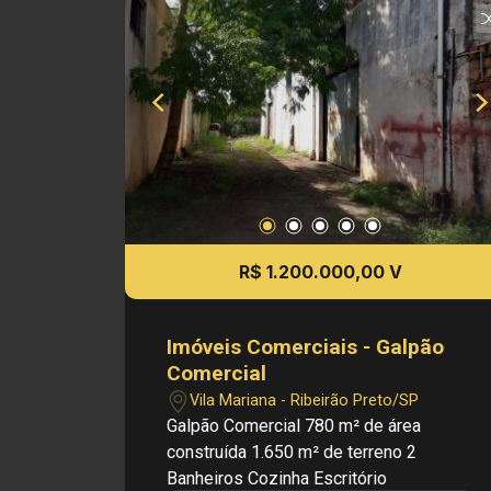
churrasco - Quadra de esportes coberta
Investimento de Locação: R$ 12.000,00
Investimento de venda: R$
1.500.000,00 Obs.: a imobiliária se
reserva o direito de alterar qualquer
informação referente a valores, dados e
disponibilidade de seus imóveis, sem
aviso prévio.
R$ 1.200.000,00 V
Imóveis Comerciais - Galpão
Comercial
Vila Mariana - Ribeirão Preto/SP
Galpão Comercial 780 m² de área
construída 1.650 m² de terreno 2
Banheiros Cozinha Escritório