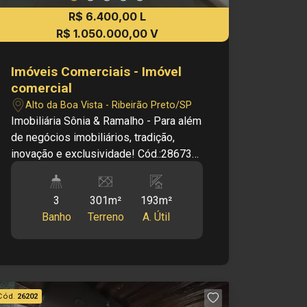
R$ 6.400,00 L
R$ 1.050.000,00 V
Imóveis Comerciais - Imóvel
comercial
Alto da Boa Vista - Ribeirão Preto/SP
Imobiliária Sônia & Ramalho - Para além
de negócios imobiliários, tradição,
inovação e exclusividade! Cód.:28673
Principais informações do imóvel: -
Salão Comercial - Bairro Alto da Boa
3
301m²
193m²
Vista - Salão amplo - Recepção - Copa
Banho
Terreno
A. Útil
- Cozinha - 03 banheiros sociais -
Corredores laterais - Área de serviços
Edícula no fundo: - 01 Sala - Cozinha -
Banheiro social Dimensões: - 300,77m²
de Área de terreno - 193,34m² de Área
Cód.
26202
útil Investimento de Locação: R$