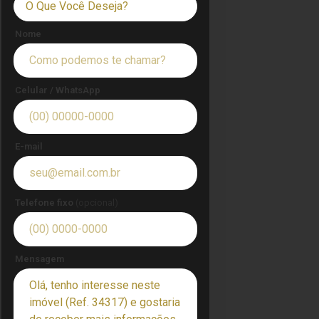
O Que Você Deseja?
Nome
Celular / WhatsApp
E-mail
Telefone fixo
(opcional)
Mensagem