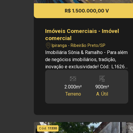
R$ 1.500.000,00 V
Imóveis Comerciais - Imóvel
comercial
Ipiranga - Ribeirão Preto/SP
Imobiliária Sônia & Ramalho - Para além
de negócios imobiliários, tradição,
inovação e exclusividade! Cód.: L16261
Principais informações do imóvel: -
Salão Comercial - Bairro Ipiranga -
2.000m²
900m²
Salão de Bar - 04 Banheiros - 04
Terreno
A. Útil
Vestiários - Área de serviço - 1.100 M2
de estacionamento Dimensões: -
2.000,00m² de Terreno - 900,00m² de
Área útil Informações bônus: - Imóvel
nas imediações da Av. Rio Pardo e
Cód.
11330
diversos comércios. - Bar - Área de