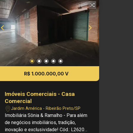
6.400,00 Investimento de IPTU: R$
279,47 Investimento de Venda: R$
1.050.000,00 Obs.: como imobiliária, me
reservo o direito de alterar qualquer
informação referente aos valores,
dados e disponibilidade de meus
imóveis, sem aviso prévio
R$ 1.000.000,00 V
Imóveis Comerciais - Casa
Comercial
Jardim América - Ribeirão Preto/SP
Imobiliária Sônia & Ramalho - Para além
de negócios imobiliários, tradição,
inovação e exclusividade! Cód.: L26202