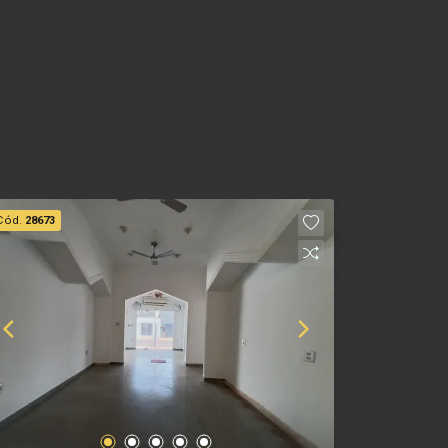
Cód.
28673