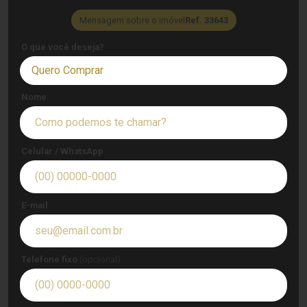
Mensagem sobre o imóvel
Ref. 33643
O que você deseja?
Quero Comprar
Nome
Celular / WhatsApp
E-mail
Telefone fixo
(opcional)