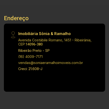
Investimento de Venda: R$ 700.000,00 Obs.: a
imobiliária se reserva o direito de alterar
qualquer informação referente a valores, dados
Endereço
e disponibilidade de seus imóveis, sem aviso
prévio.
Imobiliária Sônia & Ramalho
Avenida Costábile Romano, 1451 - Ribeirânia,
CEP:
14096-380
Ribeirão Preto - SP
(16) 4009-7171
vendas@soniaeramalhoimoveis.com.br
Creci: 21.608-J