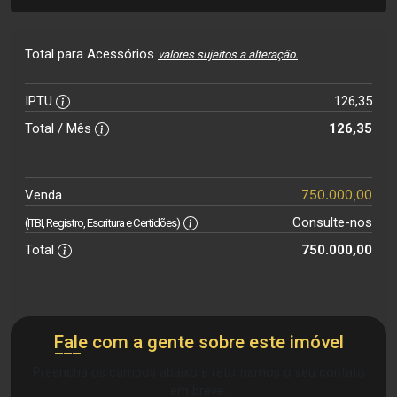
Total para Acessórios
valores sujeitos a alteração.
IPTU
126,35
Total / Mês
126,35
750.000,00
Venda
Consulte-nos
(ITBI, Registro, Escritura e Certidões)
Total
750.000,00
Fale com a gente sobre este imóvel
Preencha os campos abaixo e retornamos o seu contato
em breve.