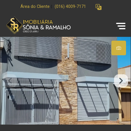
Área do Cliente
|
(016) 4009-7171