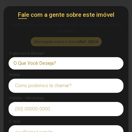
Fale com a gente sobre este imóvel
Preencha os campos abaixo e retornamos o seu contato
em breve.
Mensagem sobre o imóvel
Ref. 32516
O que você deseja?
O Que Você Deseja?
Nome
Celular / WhatsApp
E-mail