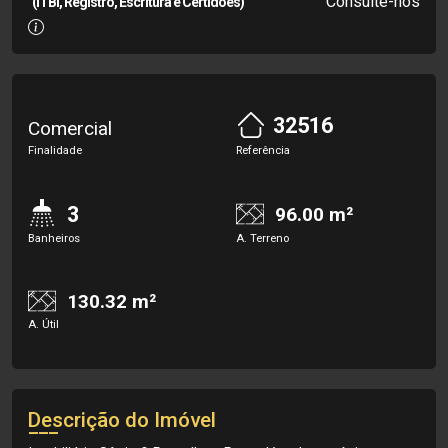
Consulte-nos
(ITBI, Registro, Escritura e Certidões)
32516
Comercial
Finalidade
Referência
3
96.00 m²
Banheiros
A. Terreno
130.32 m²
A. Útil
Descrição do Imóvel