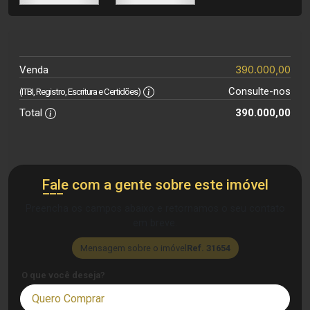
390.000,00
Venda
Consulte-nos
(ITBI, Registro, Escritura e Certidões)
Total
390.000,00
Fale com a gente sobre este imóvel
Preencha os campos abaixo e retornamos o seu contato
em breve.
Mensagem sobre o imóvel
Ref. 31654
O que você deseja?
Quero Comprar