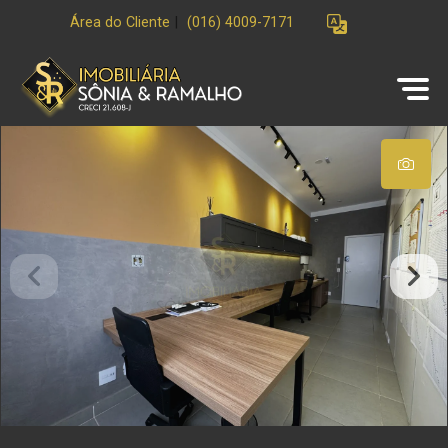
Área do Cliente
|
(016) 4009-7171