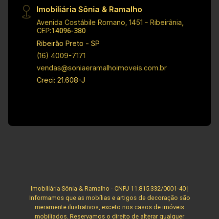
informações relacionadas a valores, dados e
Imobiliária Sônia & Ramalho
disponibilidade de seus imóveis.
Avenida Costábile Romano, 1451 - Ribeirânia,
CEP:
14096-380
Ribeirão Preto - SP
(16) 4009-7171
vendas@soniaeramalhoimoveis.com.br
Creci: 21.608-J
Imobiliária Sônia & Ramalho - CNPJ 11.815.332/0001-40 |
Informamos que as mobílias e artigos de decoração são
meramente ilustrativos, exceto nos casos de imóveis
mobiliados. Reservamos o direito de alterar qualquer