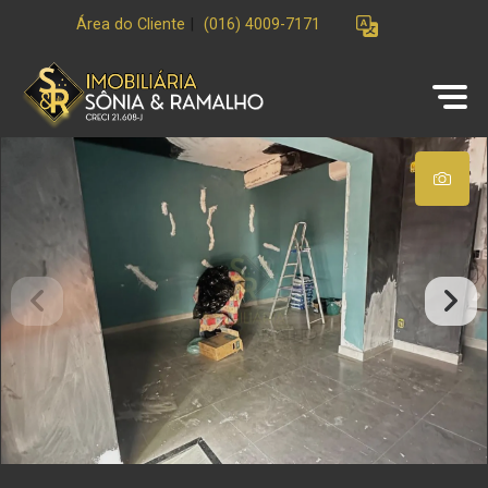
Área do Cliente
|
(016) 4009-7171