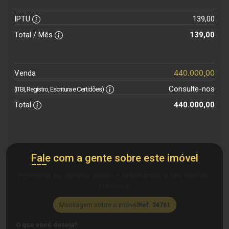
IPTU
139,00
Total / Mês
139,00
440.000,00
Venda
Consulte-nos
(ITBI, Registro, Escritura e Certidões)
Total
440.000,00
Fale com a gente sobre este imóvel
Preencha os campos abaixo e retornamos o seu contato
em breve.
Mensagem sobre o imóvel
Ref. 34761
O que você deseja?