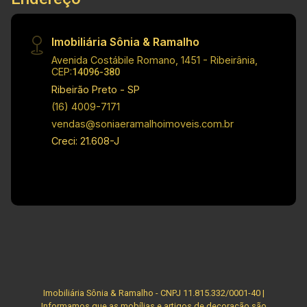
informação referente aos valores, dados e
disponibilidade de meus imóveis, sem aviso
Imobiliária Sônia & Ramalho
prévio.
Avenida Costábile Romano, 1451 - Ribeirânia,
CEP:
14096-380
Ribeirão Preto - SP
(16) 4009-7171
vendas@soniaeramalhoimoveis.com.br
Creci: 21.608-J
Imobiliária Sônia & Ramalho - CNPJ 11.815.332/0001-40 |
Informamos que as mobílias e artigos de decoração são