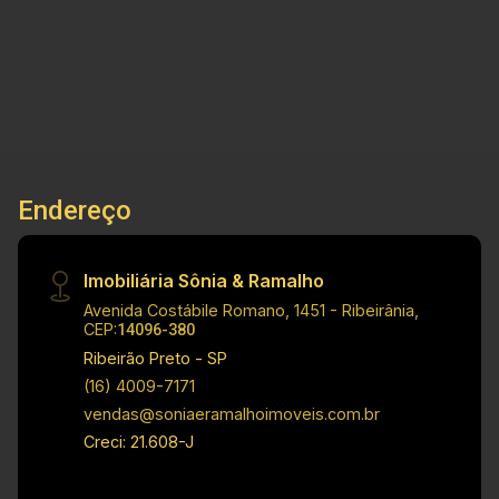
10
2.336m²
1.444m²
espera - Diretoria - Arquivo - Depósito - Cozinha
Banho
Terreno
A. Útil
- Área de serviço Dimensões: - 2.335,50m² de
Terreno - 1.440,00m² de Área útil Informações
bônus: - Galpão nas imediações da Av.
Bandeirantes e diversos comércios.
Investimento de Venda: R$ 3.000.000,00 Obs.:
como imobiliária, me reservo o direito de alterar
Endereço
qualquer informação referente aos valores,
dados e disponibilidade de meus imóveis, sem
aviso prévio.
Imobiliária Sônia & Ramalho
Avenida Costábile Romano, 1451 - Ribeirânia,
CEP:
14096-380
Ribeirão Preto - SP
(16) 4009-7171
vendas@soniaeramalhoimoveis.com.br
Creci: 21.608-J