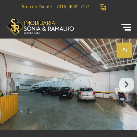
Área do Cliente
|
(016) 4009-7171