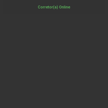
Corretor(a) Online
Cód.
33028