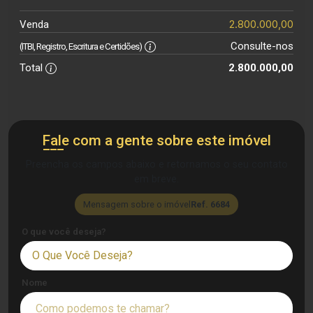
2.800.000,00
Venda
Consulte-nos
(ITBI, Registro, Escritura e Certidões)
Total
2.800.000,00
Fale com a gente sobre este imóvel
Preencha os campos abaixo e retornamos o seu contato
em breve.
Mensagem sobre o imóvel
Ref. 6684
O que você deseja?
O Que Você Deseja?
Nome