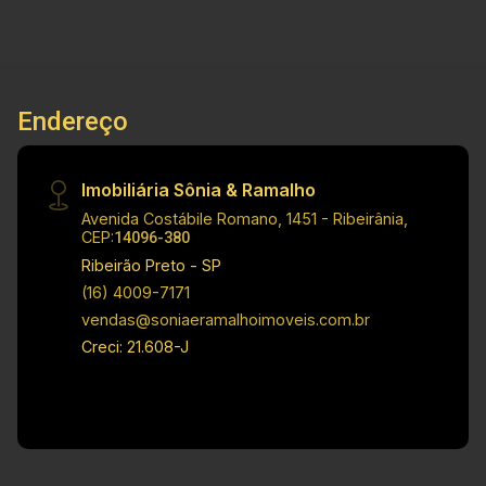
Locação: R$ 14.000,00 Investimento de Venda:
R$ 3.200.000,00 Obs.: a imobiliária se reserva o
direito de alterar qualquer informação referente
a valores, dados e disponibilidade de seus
Endereço
imóveis, sem aviso prévio.
Imobiliária Sônia & Ramalho
Avenida Costábile Romano, 1451 - Ribeirânia,
CEP:
14096-380
Ribeirão Preto - SP
(16) 4009-7171
vendas@soniaeramalhoimoveis.com.br
Creci: 21.608-J