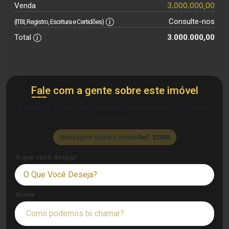
3.000.000,00
Venda
Consulte-nos
(ITBI, Registro, Escritura e Certidões)
Total
3.000.000,00
Fale com a gente sobre este imóvel
Preencha os campos abaixo e retornamos o seu contato
em breve.
Mensagem sobre o imóvel
Ref. 32986
O que você deseja?
O Que Você Deseja?
Nome