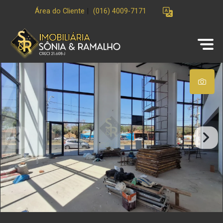
Área do Cliente
|
(016) 4009-7171