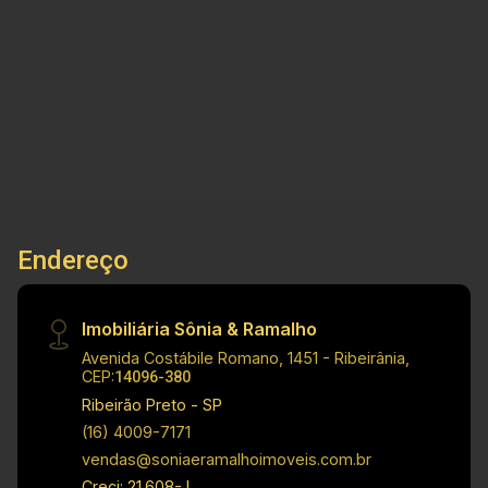
informações do imóvel: - Sala comercial - Bairro
Jardim Palma Travassos - Recepção - Cozinha -
1
62m²
Banheiro Dimensões: - 23,77 m² área Terreno -
Banho
A. Útil
11,20 m² área Principal - 26,99 m² área
Secundaria Informações bônus: - Imóvel nas
imediações de supermercado, restaurantes, e
lojas. Investimento de IPTU: R$ 50,00
Investimento de Venda: R$ 250.000,00 Obs.: a
imobiliária se reserva o direito de alterar
qualquer informação referente a valores, dados
Endereço
e disponibilidade de seus imóveis, sem aviso
prévio.
Imobiliária Sônia & Ramalho
Avenida Costábile Romano, 1451 - Ribeirânia,
CEP:
14096-380
Ribeirão Preto - SP
(16) 4009-7171
vendas@soniaeramalhoimoveis.com.br
Creci: 21.608-J