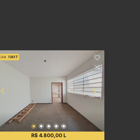
Cód.
12617
R$ 4.800,00 L