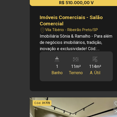
R$ 510.000,00 V
Imóveis Comerciais - Salão
Comercial
Vila Tibério - Ribeirão Preto/SP
Imobiliária Sônia & Ramalho - Para além
de negócios imobiliários, tradição,
inovação e exclusividade! Cód.:
LV18453 Principais informações do
imóvel: - Salão Comercial - Salão amplo
1
11m²
114m²
- Cozinha - Área de serviço - 01 Vaga
Banho
Terreno
A. Útil
de garagem Dimensões: - 114,54m² de
área de terreno - 114,12m² de área útil
Informações Bônus: - Armário -
Ventilador - Obs.: Apartamento bem
localizado, centralizado, próxima a
Cód.
31772
supermercados, restaurantes, lojas
Investimento de Locação: R$ 2.500,00