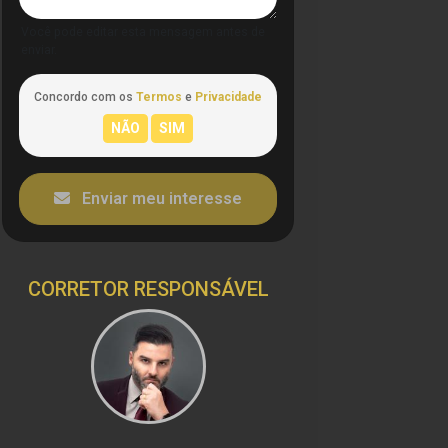
Você pode editar esta mensagem antes de
enviar.
Concordo com os
Termos
e
Privacidade
Enviar meu interesse
CORRETOR RESPONSÁVEL