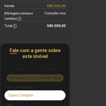
580.000,00
Venda
Consulte-nos
(ITBI, Registro, Escritura e
Certidões)
Total
580.000,00
Fale com a gente sobre
este imóvel
Preencha os campos abaixo e
retornamos o seu contato em breve.
Mensagem sobre o imóvel
Ref. 20125
O que você deseja?
Quero Comprar
Nome