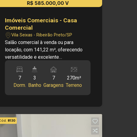
R$ 585.000,00 V
Imóveis Comerciais - Casa
Comercial
Vila Seixas - Ribeirão Preto/SP
Salão comercial à venda ou para
locação, com 141,22 m², oferecendo
versatilidade e excelente
aproveitamento de espaço, ideal para
diversos tipos de atividades
7
3
7
270m²
comerciais ou profissionais. O imóvel
Dorm.
Banho
Garagens
Terreno
conta com dormitórios com armários,
proporcionando praticidade e
organização, além de edícula com 1
dormitório e 1 banheiro, um diferencial
que pode ser utilizado como apoio,
Cód.
8130
depósito, escritório ou até moradia
complementar, conforme a