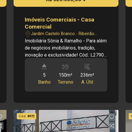
Imóveis Comerciais - Casa
Comercial
Jardim Castelo Branco - Ribeirão
Preto/SP
Imobiliária Sônia & Ramalho - Para além
de negócios imobiliários, tradição,
inovação e exclusividade! Cód.: L27906
Principais informações do imóvel: -
Casa Comercial - Bairro Jardim Castelo
5
150m²
236m²
Branco - 03 Salas amplas - Cozinha -
Banho
Terreno
A. Útil
03 Banheiros sociais - 04 Dormitórios,
sendo 2 suítes - Área de serviço - 01
Vaga de garagem Dimensões: - 150 m²
de Área Terreno - 235,66 m² de Área
Útil Informações bônus: - Imóvel nas
Cód.
8972
imediações de hospital, teatro,
supermercados e restaurantes