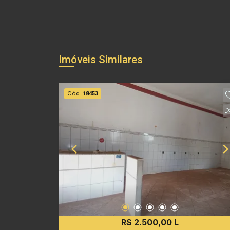
Imóveis Similares
Cód.
18453
R$ 2.500,00 L