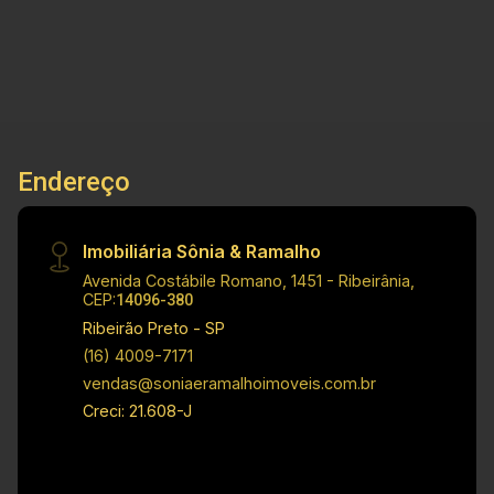
um lar em um bairro bem localizado. Principais
informações do imóvel: - Terreno residencial -
Reserva Jardim Regatas - Terreno amplo
Dimensões: - Terreno: 168,00 m² Localização
privilegiada: - Bairro Jardim das Palmeiras, o
imóvel está situado em uma região
Endereço
predominantemente residencial, de fácil acesso.
O bairro é novo e em desenvolvimento, com
vias bem organizadas, e conta com ligação
Imobiliária Sônia & Ramalho
rápida a importantes avenidas da região, como a
Avenida Costábile Romano, 1451 - Ribeirânia,
Avenida Dr. Marcos Antônio Macário dos Santos
CEP:
14096-380
e a Avenida Alfredo Ravaneli, que facilitam o
Ribeirão Preto - SP
deslocamento para outras áreas da cidade.
(16) 4009-7171
Investimento de Venda: R$ 110.000,00 Cód.:
vendas@soniaeramalhoimoveis.com.br
V34891 Obs.: a imobiliária se reserva o direito
Creci: 21.608-J
de alterar qualquer informação referente a
valores, dados e disponibilidade de seus
imóveis, sem aviso prévio.