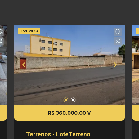
Cód.
28754
R$ 360.000,00 V
Terrenos - LoteTerreno