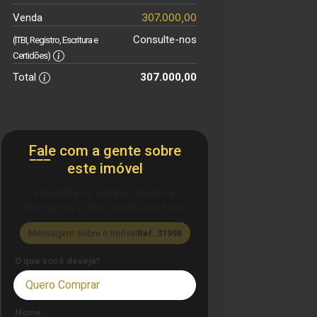
307.000,00
Venda
Consulte-nos
(ITBI, Registro, Escritura e
Certidões)
Total
307.000,00
Fale com a gente sobre
este imóvel
Preencha os campos abaixo e
retornamos o seu contato em breve.
Mensagem sobre o imóvel
Ref. 31998
O que você deseja?
Quero Comprar
Nome