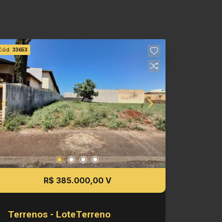
Cód.
33653
R$ 385.000,00 V
Terrenos - LoteTerreno