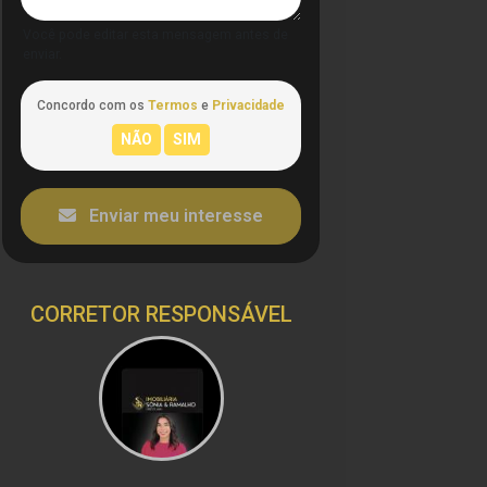
Você pode editar esta mensagem antes de
enviar.
Concordo com os
Termos
e
Privacidade
Enviar meu interesse
CORRETOR RESPONSÁVEL