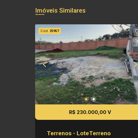
Imóveis Similares
Cód.
25957
R$ 230.000,00 V
Terrenos - LoteTerreno