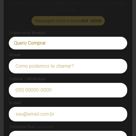
Preencha os campos abaixo e retornamos o seu contato
em breve.
Mensagem sobre o imóvel
Ref. 34958
O que você deseja?
Quero Comprar
Nome
Celular / WhatsApp
E-mail
Telefone fixo
(opcional)