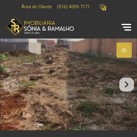
Área do Cliente
|
(016) 4009-7171