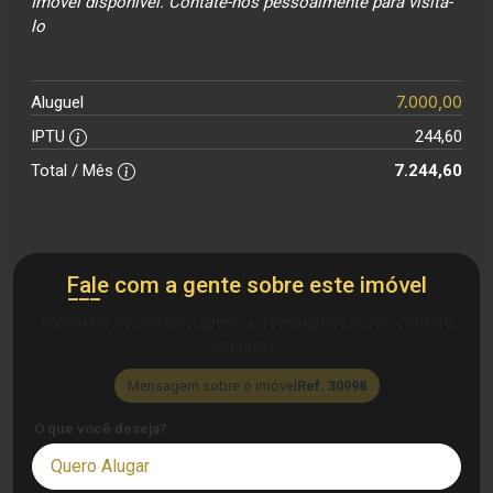
Imóvel disponível. Contate-nos pessoalmente para visita-
lo
7.000,00
Aluguel
IPTU
244,60
Total / Mês
7.244,60
Fale com a gente sobre este imóvel
Preencha os campos abaixo e retornamos o seu contato
em breve.
Mensagem sobre o imóvel
Ref. 30998
O que você deseja?
Quero Alugar