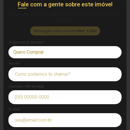
Fale com a gente sobre este imóvel
Preencha os campos abaixo e retornamos o seu contato
em breve.
Mensagem sobre o imóvel
Ref. 12562
O que você deseja?
Quero Comprar
Nome
Celular / WhatsApp
E-mail