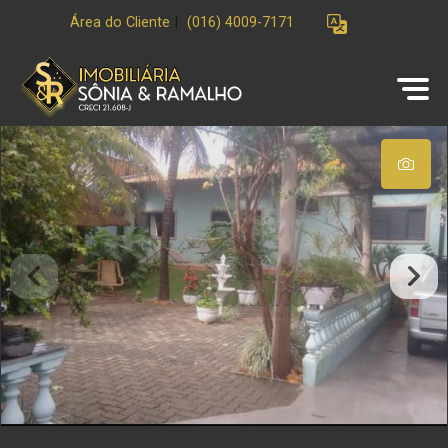
Área do Cliente
|
(016) 4009-7171