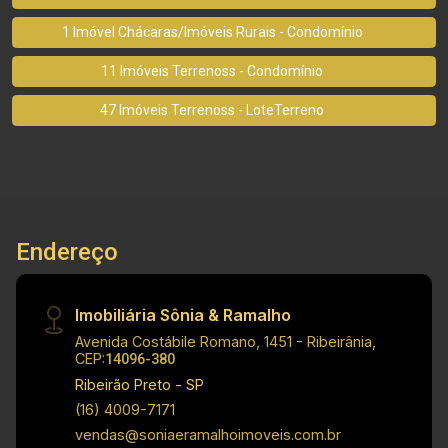
1 Imóvel Chácaras/Imóveis Rurais - Condomínio
11 Imóveis Terrenoss - Condomínio
47 Imóveis Terrenoss - LoteTerreno
Endereço
Imobiliária Sônia & Ramalho
Avenida Costábile Romano, 1451 - Ribeirânia,
CEP:
14096-380
Ribeirão Preto - SP
(16) 4009-7171
vendas@soniaeramalhoimoveis.com.br